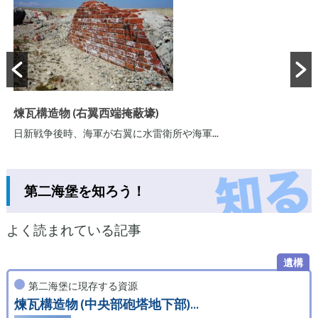
煉瓦構造物 (右翼西端掩蔽壕)
日新戦争後時、海軍が右翼に水雷衛所や海軍...
第二海堡を知ろう！
よく読まれている記事
第二海堡に現存する資源
煉瓦構造物 (中央部砲塔地下部)...