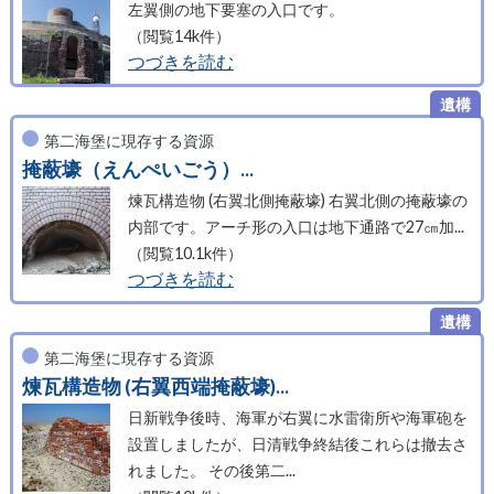
左翼側の地下要塞の入口です。
（閲覧14k件）
つづきを読む
第二海堡に現存する資源
掩蔽壕（えんぺいごう）...
煉瓦構造物 (右翼北側掩蔽壕) 右翼北側の掩蔽壕の
内部です。アーチ形の入口は地下通路で27㎝加...
（閲覧10.1k件）
つづきを読む
第二海堡に現存する資源
煉瓦構造物 (右翼西端掩蔽壕)...
日新戦争後時、海軍が右翼に水雷衛所や海軍砲を
設置しましたが、日清戦争終結後これらは撤去さ
れました。 その後第二...