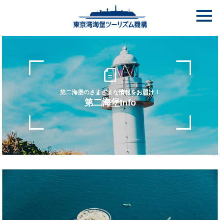
toggle
navigati
第二海堡のさまざまな情報をお届け！
第二海堡Info