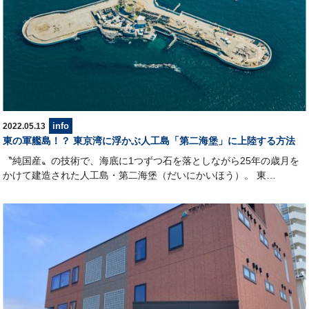
info
2022.05.13
東の軍艦島！？ 東京湾に浮かぶ人工島「第二海堡」に上陸する方法
〝純国産〟の技術で、海底に1つずつ石を落としながら25年の歳月を
かけて建造された人工島・第二海堡（だいにかいほう）。 東…